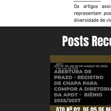
Os artigos ass
representam posi
diversidade de vi
Posts Rec
APDT
9 de mar. de 2025
ATO Nº 02, DE 05 DE 