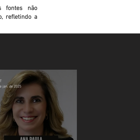
s fontes não
 refletindo a
T
e jan. de 2025