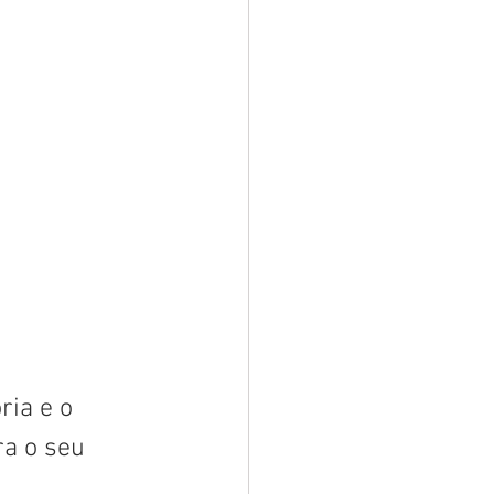
ria e o 
a o seu 