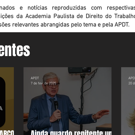
inados e notícias reproduzidas com respectiva
ções da Academia Paulista de Direito do Trabalho,
sões relevantes abrangidas pelo tema e pela APDT.
entes
APDT
APD
7 de fev. de 2025
20 d
MARÇO
Ainda guardo renitente um