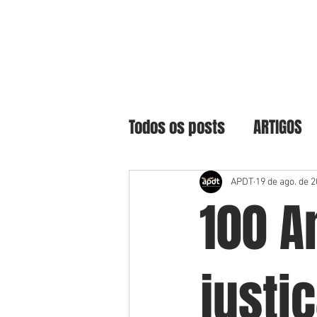
Todos os posts
ARTIGOS
APDT
19 de ago. de 
100 A
justi