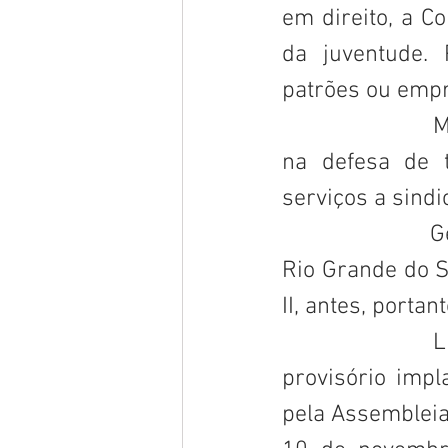
em direito, a C
da juventude. 
patrões ou emp
                        Multiplicavam-se escritórios de advocacia, especializados 
na defesa de t
serviços a sindi
                        Getúlio Vargas, pai da Consolidação, nasceu em São Borja, 
Rio Grande do S
II, antes, portan
                         Líder da Revolução de outubro de 1930; Chefe do governo 
provisório impl
pela Assembleia 