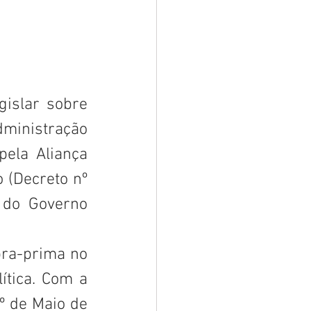
islar sobre 
dministração 
ela Aliança 
 (Decreto nº 
 do Governo 
ítica. Com a 
 de Maio de 