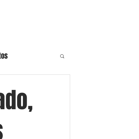
ronos
Blog
Contato
tos
ado,
s