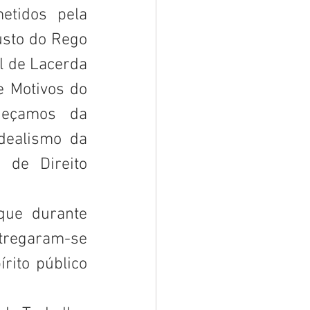
tidos pela 
sto do Rego 
 de Lacerda 
 Motivos do 
ueçamos da 
dealismo da 
 de Direito 
que durante 
tregaram-se 
ito público 