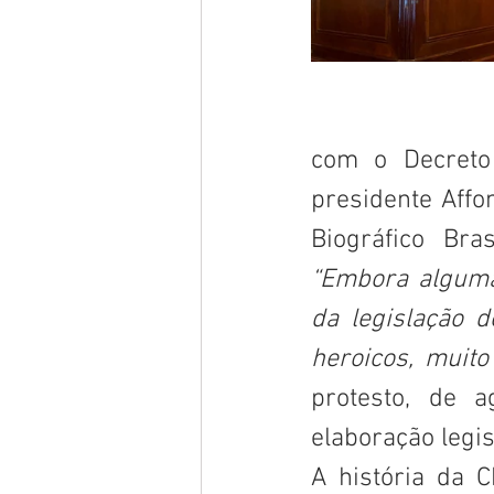
                        Legislação anterior a CLT por certo houve, como se deu
com o Decreto 
presidente Affo
“Embora alguma 
da legislação 
heroicos, muit
protesto, de a
elaboração legisla
A história da C