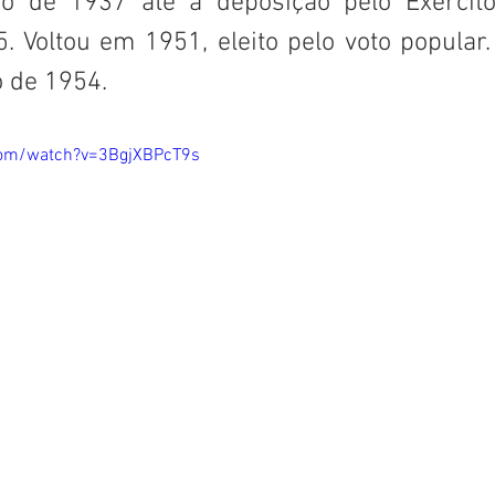
 de 1937 até a deposição pelo Exército
. Voltou em 1951, eleito pelo voto popular.
 de 1954.
com/watch?v=3BgjXBPcT9s