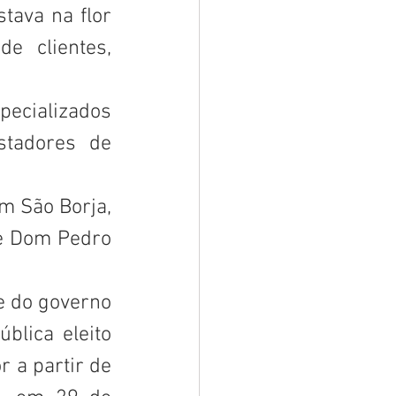
tava na flor 
 clientes, 
tadores de 
e Dom Pedro 
lica eleito 
 a partir de 