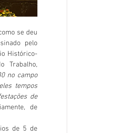
inado pelo 
io Histórico-
Biográfico Brasileiro, verbete Consolidação das Leis do Trabalho, 
30 no campo 
eles tempos 
festações de
iamente, de 
ios de 5 de 