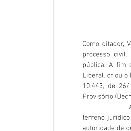
Como ditador, V
processo civil,
pública. A fim 
Liberal, criou o
10.443, de 26/
Provisório (Decr
                        A Consolidação das Leis do Trabalho foi a obra-prima no 
terreno jurídico
autoridade de q