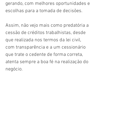
gerando, com melhores oportunidades e 
escolhas para a tomada de decisões.
Assim, não vejo mais como predatória a 
cessão de créditos trabalhistas, desde 
que realizada nos termos da lei civil, 
com transparência e a um cessionário 
que trate o cedente de forma correta, 
atenta sempre a boa fé na realização do 
negócio.
Ela traz o enorme benefício de acabar 
com esse novo "medo" trazido aos 
trabalhadores de postularem seus 
direitos e, quando eles resolverem 
negociá-los, terão um outro "comprador". 
Antes tinham apenas o próprio devedor, 
que alcançava enormes deságios em 
transações, muitas delas lesivas. Agora 