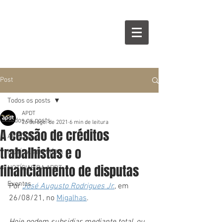
Post
Todos os posts
APDT
Todos os posts
26 de ago. de 2021
6 min de leitura
A cessão de créditos
ARTIGOS
trabalhistas e o
NOTÍCIAS NA MÍDIA
financiamento de disputas
NOTÍCIAS DA APDT
Eventos
Por 
José Augusto Rodrigues Jr.
, em 
26/08/21, no 
Migalhas
.