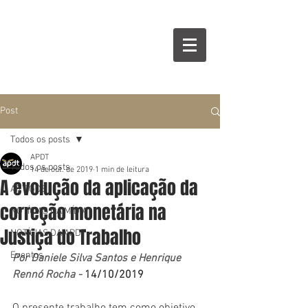
Post
Todos os posts
APDT
Todos os posts
14 de out. de 2019
1 min de leitura
A evolução da aplicação da
ARTIGOS
correção monetária na
NOTÍCIAS NA MÍDIA
Justiça do Trabalho
NOTÍCIAS DA APDT
Eventos
Por Daniele Silva Santos e Henrique 
Rennó Rocha - 
14/10/2019