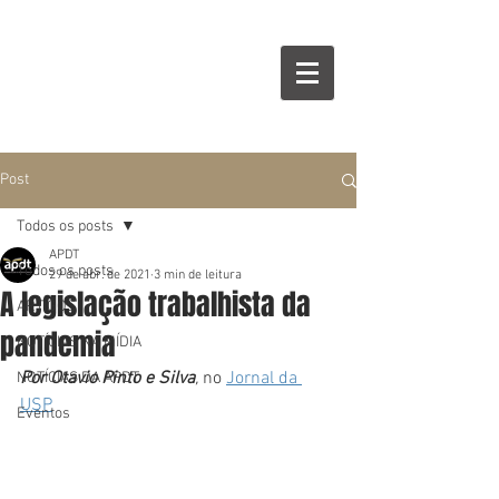
Post
Todos os posts
APDT
Todos os posts
29 de abr. de 2021
3 min de leitura
A legislação trabalhista da
ARTIGOS
pandemia
NOTÍCIAS NA MÍDIA
Por Otavio Pinto e Silva
, 
no 
Jornal da 
NOTÍCIAS DA APDT
USP
Eventos