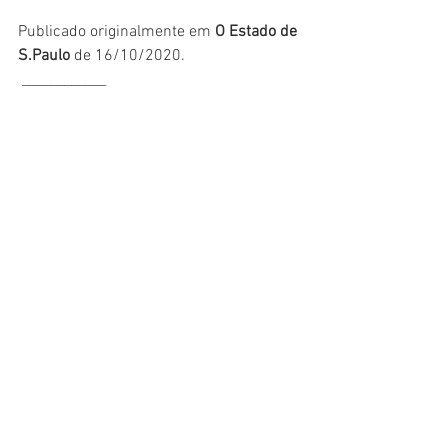
Publicado originalmente em 
O Estado de 
S.Paulo
 de 16/10/2020.
 ____________
Os artigos assinados e notícias 
reproduzidas com respectivas fontes não 
representam posições da Academia 
Paulista de Direito do Trabalho, refletindo 
a diversidade de visões relevantes 
abrangidas pelo tema e pela APDT.
Comentários