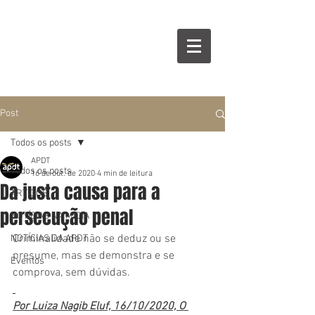
Post
Todos os posts
APDT
Todos os posts
16 de out. de 2020
4 min de leitura
Da justa causa para a
ARTIGOS
persecução penal
NOTÍCIAS NA MÍDIA
Criminalidade não se deduz ou se 
NOTÍCIAS DA APDT
presume, mas se demonstra e se 
Eventos
comprova, sem dúvidas.
Por 
Luiza Nagib Eluf, 16/10/2020, O 