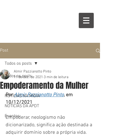
Post
Todos os posts
Almir Pazzianotto Pinto
Todos os posts
11 de dez. de 2021
3 min de leitura
Empoderamento da Mulher
ARTIGOS
Por 
Almir Pazzianotto Pinto
, em 
NOTÍCIAS NA MÍDIA
10/12/2021
NOTÍCIAS DA APDT
Eventos
Empoderar, neologismo não 
dicionarizado, significa ação destinada a 
adquirir domínio sobre a própria vida.