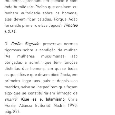
mulheres aprendam em silêncio e com 
toda humildade. Proibo que ensinem ou 
tenham autoridade sobre os homens; 
elas devem ficar caladas. Porque Adão 
foi criado primeiro e Eva depois”. 
Timoteo 
I, 2:11.
O 
Corão Sagrado
 prescreve normas 
rigorosas sobre a condição da mulher. 
“As mulheres muçulmanas são 
obrigadas a admitir que têm funções 
distintas dos homens, em quase todas 
as questões e que devem obediência, em 
primeiro lugar aos pais e depois aos 
maridos, salvo se lhe pedirem que façam 
algo que se constituiria em infração da 
shari’a” 
(
Que es el Islamismo, 
Chris 
Horrie
, 
Alianza Editorial, Madri, 1990, 
pág. 87).