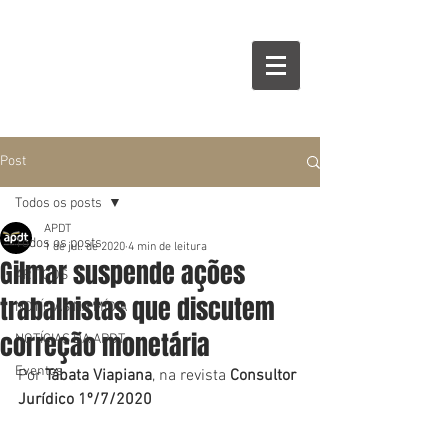
Post
Todos os posts
APDT
Todos os posts
1 de jul. de 2020
4 min de leitura
Gilmar suspende ações
ARTIGOS
trabalhistas que discutem
NOTÍCIAS NA MÍDIA
correção monetária
NOTÍCIAS DA APDT
Eventos
Por 
Tábata Viapiana
, na revista 
Consultor 
Jurídico 1º/7/2020