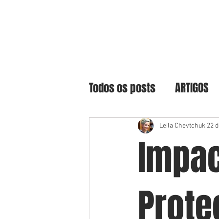
Todos os posts
ARTIGOS
Leila Chevtchuk
22 d
Impac
Prote