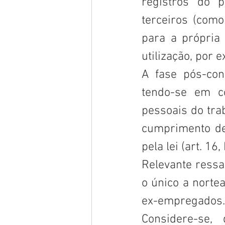
registros do 
terceiros (como
para a própria 
utilização, por 
A fase pós-cont
tendo-se em c
pessoais do tra
cumprimento de 
pela lei (art. 16, I
Relevante ressal
o único a norte
ex-empregados.
Considere-se, 