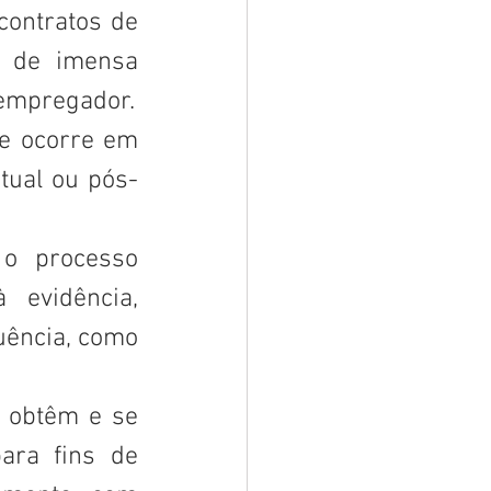
ontratos de 
 de imensa 
 empregador.
e ocorre em 
atual ou pós-
 o processo 
evidência, 
ência, como 
 obtêm e se 
ra fins de 