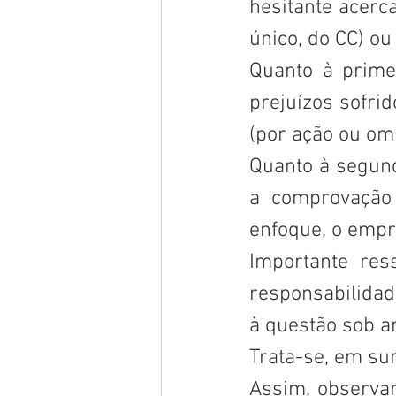
hesitante acerca
único, do CC) ou 
Quanto à primei
prejuízos sofrid
(por ação ou omi
Quanto à segund
a comprovação 
enfoque, o empr
Importante res
responsabilidad
à questão sob an
Trata-se, em su
Assim, observar