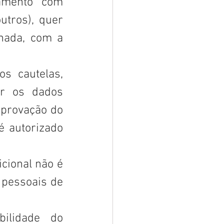
amento com 
tros), quer 
nada, com a 
s cautelas, 
r os dados 
provação do 
 autorizado 
cional não é 
pessoais de 
bilidade do 