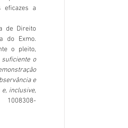
eficazes a 
 de Direito 
a do Exmo. 
e o pleito, 
uficiente o 
emonstração 
servância e 
 inclusive, 
º 1008308-