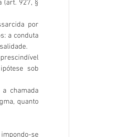
(art. 927, § 
sarcida por 
s: a conduta 
salidade. 
prescindível 
pótese sob 
 a chamada 
gma, quanto 
, impondo-se 