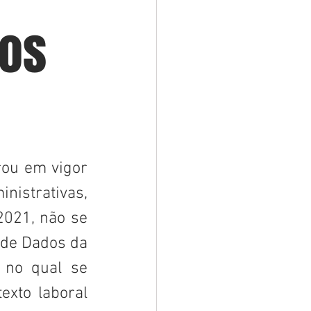
tos
ou em vigor 
istrativas, 
2021, não se 
de Dados da 
no qual se 
xto laboral 