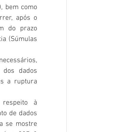
), bem como 
rer, após o 
m do prazo 
ia (Súmulas 
essários, 
 dos dados 
s a ruptura 
respeito à 
to de dados 
a se mostre 