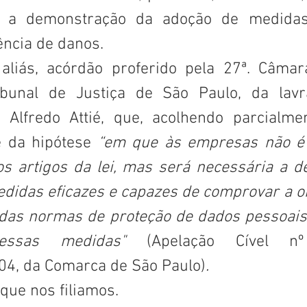
: a demonstração da adoção de medidas 
ência de danos.
aliás, acórdão proferido pela 27ª. Câmara
ibunal de Justiça de São Paulo, da lavr
lfredo Attié, que, acolhendo parcialment
e da hipótese 
“em que 
às empresas não é s
 artigos da lei, mas será necessária a d
didas eficazes e capazes de comprovar a ob
as normas de proteção de dados pessoais e,
dessas medidas" 
(
Apelação Cível n
04, da Comarca de São Paulo)
.
 que nos filiamos.