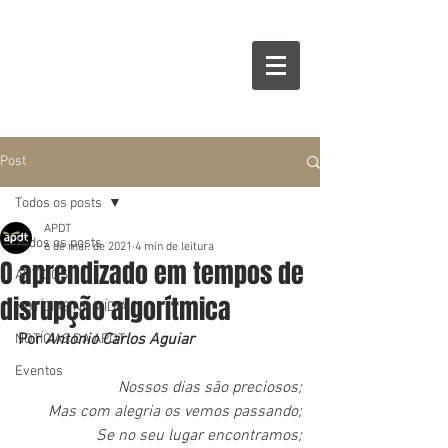
Post
Todos os posts
APDT
Todos os posts
6 de mai. de 2021
4 min de leitura
O aprendizado em tempos de
ARTIGOS
disrupção algorítmica
NOTÍCIAS NA MÍDIA
Por 
Antonio Carlos Aguiar
NOTÍCIAS DA APDT
Eventos
Nossos dias são preciosos;
Mas com alegria os vemos passando;
 Se no seu lugar encontramos;