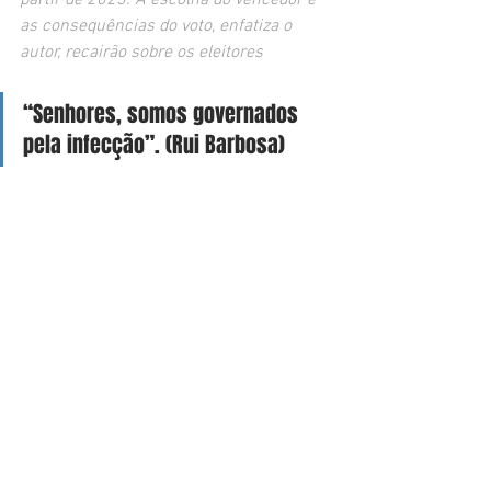
partir de 2023. A escolha do vencedor e 
as consequências do voto, enfatiza o 
autor, recairão sobre os eleitores
“Senhores, somos governados 
pela infecção”. (Rui Barbosa)