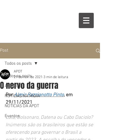
Post
Todos os posts
APDT
Todos os posts
29 de nov. de 2021
3 min de leitura
O nervo da guerra
ARTIGOS
Por 
Almir Pazzianotto Pinto
, em 
NOTÍCIAS NA MÍDIA
29/11/2021
NOTÍCIAS DA APDT
Eventos
Lula, Bolsonaro, Datena ou Cabo Daciolo? 
Inúmeros são os brasileiros que estão se 
oferecendo para governar o Brasil a 