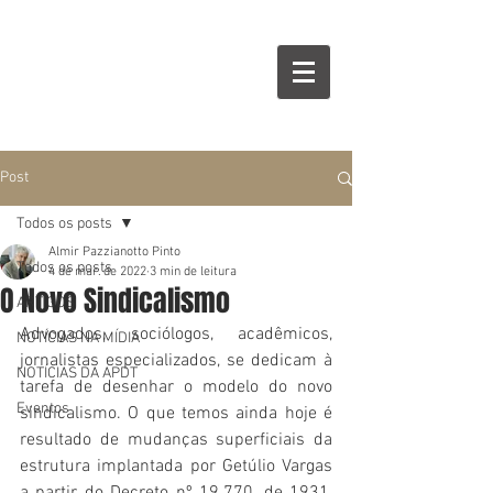
Post
Todos os posts
Almir Pazzianotto Pinto
Todos os posts
4 de mar. de 2022
3 min de leitura
O Novo Sindicalismo
ARTIGOS
Advogados, sociólogos, acadêmicos, 
NOTÍCIAS NA MÍDIA
jornalistas especializados, se dedicam à 
NOTÍCIAS DA APDT
tarefa de desenhar o modelo do novo 
Eventos
sindicalismo. O que temos ainda hoje é 
resultado de mudanças superficiais da 
estrutura implantada por Getúlio Vargas 