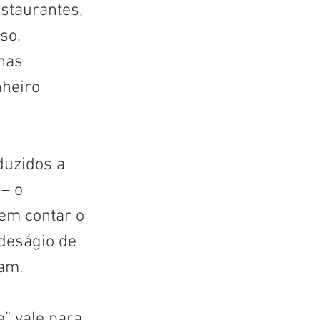
staurantes, 
so, 
nas 
heiro 
duzidos a 
– o 
sem contar o 
deságio de 
am. 
” vale para 