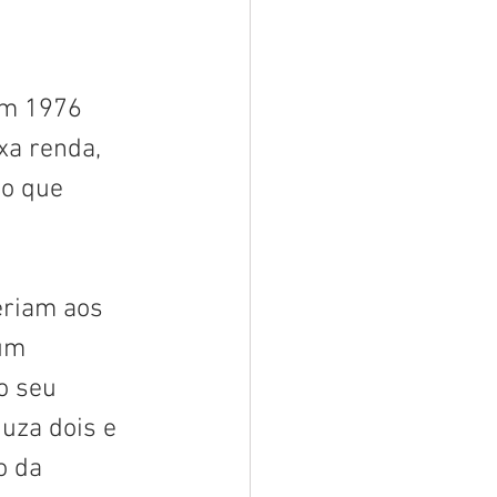
em 1976 
xa renda, 
do que 
eriam aos 
um 
o seu 
uza dois e 
o da 