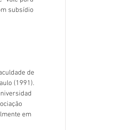
om subsídio 
Faculdade de 
ulo (1991). 
Universidad 
ociação 
almente em 