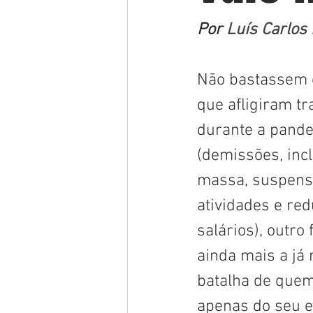
Por 
Luís Carlos
Não bastassem o
que afligiram t
durante a pand
(demissões, inc
massa, suspens
atividades e red
salários), outro 
ainda mais a já 
batalha de que
apenas do seu 