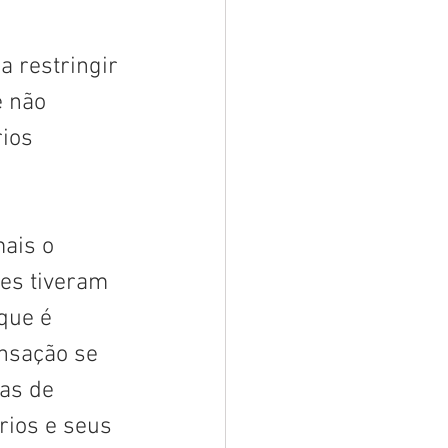
 restringir 
 não 
ios 
ais o 
es tiveram 
que é 
ansação se 
as de 
ios e seus 