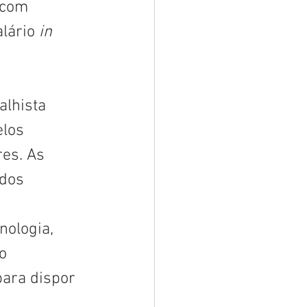
 com 
lário 
in 
alhista 
los 
es. As 
dos 
 
nologia, 
o 
para dispor 