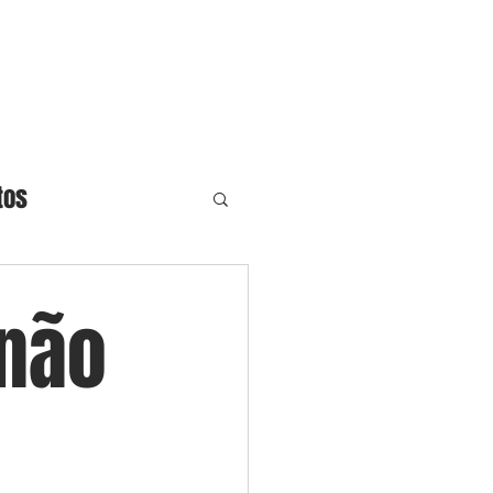
ronos
Blog
Contato
tos
 não