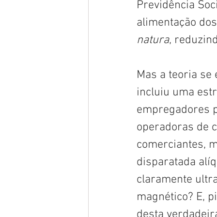
Previdência Soc
alimentação dos
natura
, reduzin
Mas a teoria se 
incluiu uma est
empregadores pa
operadoras de c
comerciantes, m
disparatada alí
claramente ultr
magnético? E, pi
desta verdadeir