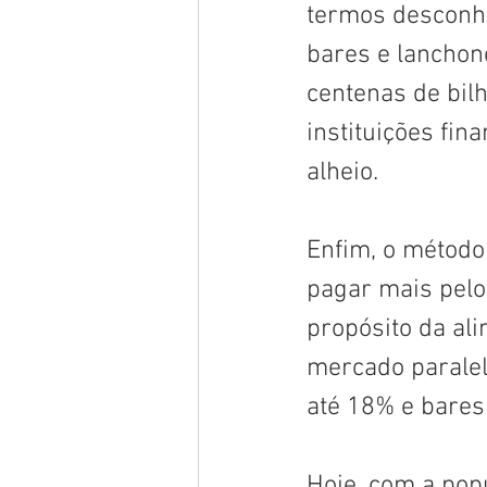
termos desconhe
bares e lanchone
centenas de bil
instituições fi
alheio. 
Enfim, o método 
pagar mais pelo
propósito da ali
mercado paralel
até 18% e bares
Hoje, com a popu