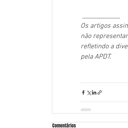
 ____________
Os artigos assi
não representam
refletindo a div
pela APDT.
Comentários