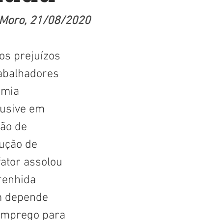
 Moro, 21/08/2020
s prejuízos 
rabalhadores 
emia 
lusive em 
ão de 
ução de 
fator assolou 
renhida 
m depende 
emprego para 