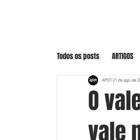
Todos os posts
ARTIGOS
APDT
21 de ago. de 
O val
vale 