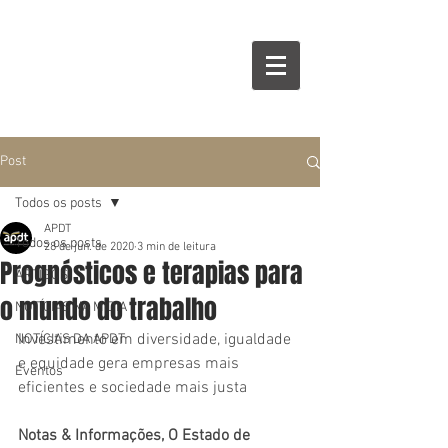
Post
Todos os posts
APDT
Todos os posts
28 de jun. de 2020
3 min de leitura
Prognósticos e terapias para
ARTIGOS
o mundo do trabalho
NOTÍCIAS NA MÍDIA
Investimento em diversidade, igualdade 
NOTÍCIAS DA APDT
e equidade gera empresas mais 
Eventos
eficientes e sociedade mais justa
Notas & Informações, O Estado de 