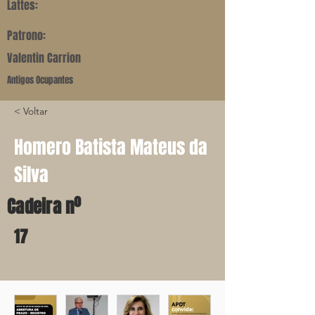
Lattes:
Patrono:
Valentin Carrion
Antigos Ocupantes
< Voltar
Homero Batista Mateus da
Silva
Cadeira nº
17