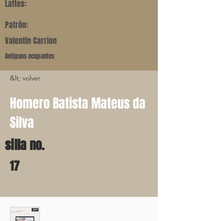
Lattes:
Patrón:
Valentin Carrion
Antiguos ocupantes
&lt; volver
Homero Batista Mateus da
Silva
silla no.
17