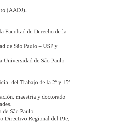
sto (AADJ).
la Facultad de Derecho de la
dad de São Paulo – USP y
la Universidad de São Paulo –
.
al del Trabajo de la 2ª y 15ª
ación, maestría y doctorado
ades.
n de São Paulo
-
o Directivo Regional del PJe,