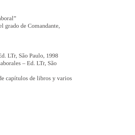
aboral”
 el grado de Comandante,
Ed. LTr, São Paulo, 1998
aborales – Ed. LTr, São
de capítulos de libros y varios