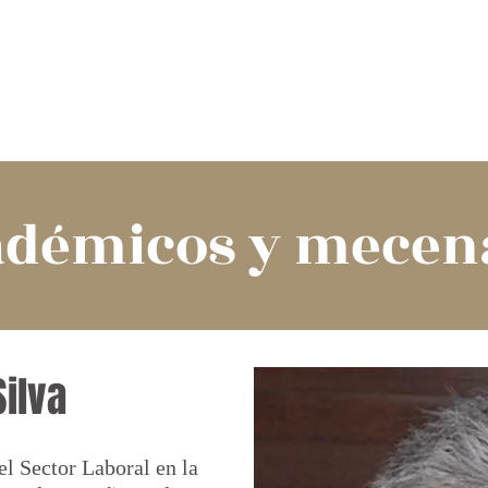
QUIENES SOMOS
ACADÉMICOS Y PATROCINADORES
AR
adémicos y mecen
Silva
l Sector Laboral en la