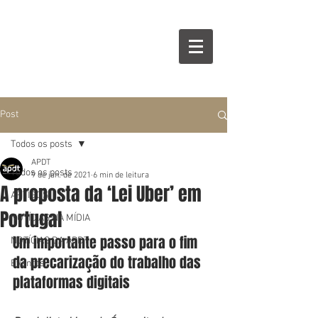
Post
Todos os posts
APDT
Todos os posts
9 de jan. de 2021
6 min de leitura
A proposta da ‘Lei Uber’ em
ARTIGOS
Portugal
NOTÍCIAS NA MÍDIA
Um importante passo para o fim 
NOTÍCIAS DA APDT
da precarização do trabalho das 
Eventos
plataformas digitais