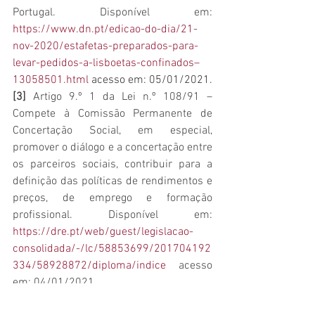
Portugal. Disponível em: 
https://www.dn.pt/edicao-do-dia/21-
nov-2020/estafetas-preparados-para-
levar-pedidos-a-lisboetas-confinados–
13058501.html
 acesso em: 05/01/2021.
[3]
 Artigo 9.º 1 da Lei n.º 108/91 – 
Compete à Comissão Permanente de 
Concertação Social, em especial, 
promover o diálogo e a concertação entre 
os parceiros sociais, contribuir para a 
definição das políticas de rendimentos e 
preços, de emprego e formação 
profissional. Disponível em: 
https://dre.pt/web/guest/legislacao-
consolidada/-/lc/58853699/201704192
334/58928872/diploma/indice
acesso 
em: 04/01/2021
Referências
: