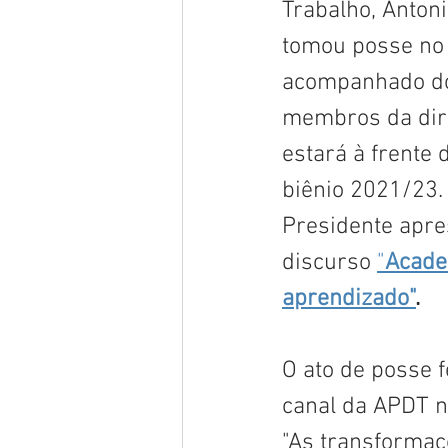
Trabalho, Antoni
tomou posse no 
acompanhado d
membros da dire
estará à frente 
biênio 2021/23. 
Presidente apre
discurso 
"
Acade
aprendizado"
.
O ato de posse f
canal da APDT 
"As transformaç