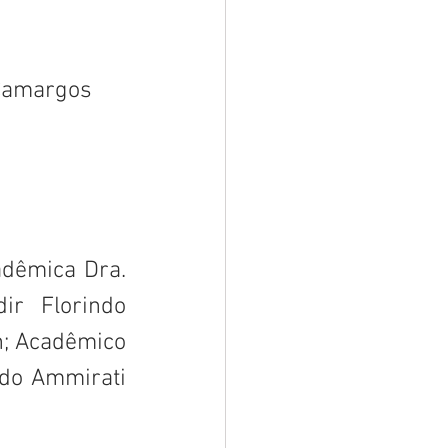
Camargos
dêmica Dra. 
r Florindo 
n; Acadêmico 
do Ammirati 