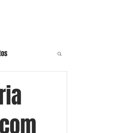
ronos
Blog
Contato
tos
ria
, com