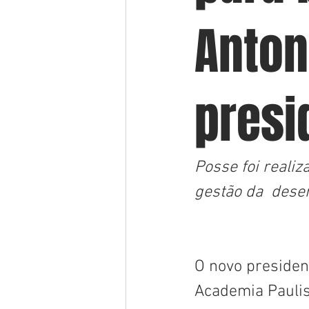
Anton
presi
Posse foi reali
gestão da  des
O novo presiden
Academia Paulist