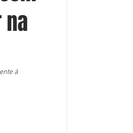
r na
ente à 