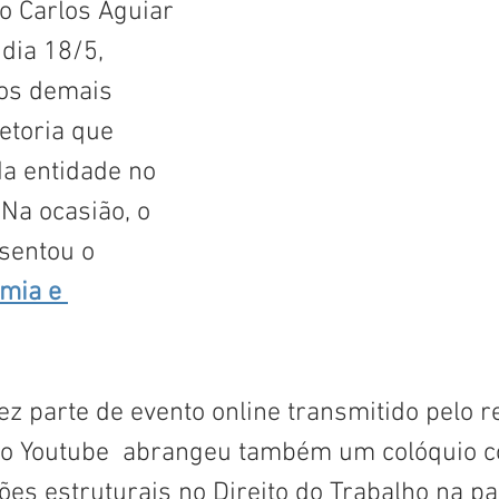
o Carlos Aguiar 
dia 18/5, 
os demais 
toria que 
da entidade no 
Na ocasião, o 
sentou o 
mia e 
ez parte de evento online transmitido pelo 
no Youtube  abrangeu também um colóquio c
ões estruturais no Direito do Trabalho na pa