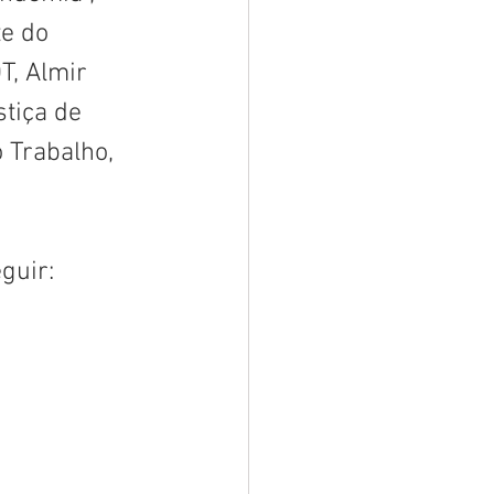
e do 
T, Almir 
tiça de 
 Trabalho, 
guir: