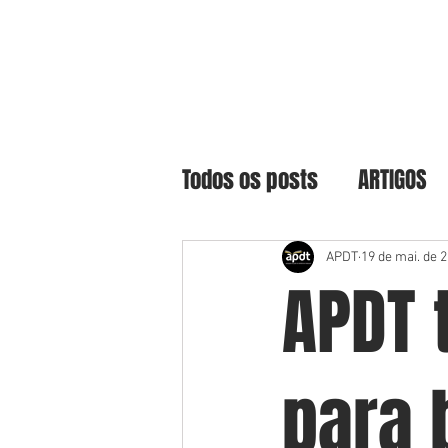
Todos os posts
ARTIGOS
APDT
19 de mai. de 
APDT 
para 