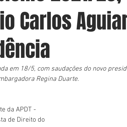
io Carlos Aguia
dência
zada em 18/5, com saudações do novo presid
embargadora Regina Duarte.
te da APDT - 
a de Direito do 