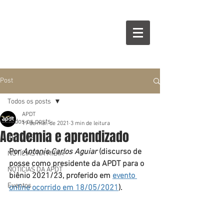
Post
Todos os posts
APDT
Todos os posts
19 de mai. de 2021
3 min de leitura
Academia e aprendizado
ARTIGOS
Por 
Antonio Carlos Aguiar
 (discurso de 
NOTÍCIAS NA MÍDIA
posse como presidente da APDT para o 
NOTÍCIAS DA APDT
biênio 2021/23, proferido em 
evento 
Eventos
online ocorrido em 18/05/2021
)
. 