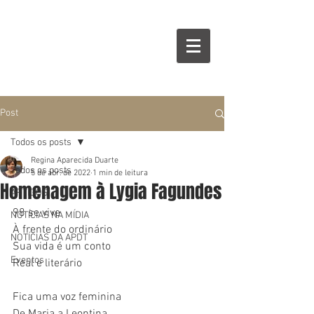
Post
Todos os posts
Regina Aparecida Duarte
Todos os posts
5 de abr. de 2022
1 min de leitura
Homenagem à Lygia Fagundes
ARTIGOS
98 se vive
NOTÍCIAS NA MÍDIA
À frente do ordinário
NOTÍCIAS DA APDT
Sua vida é um conto
Eventos
Real e literário
Fica uma voz feminina