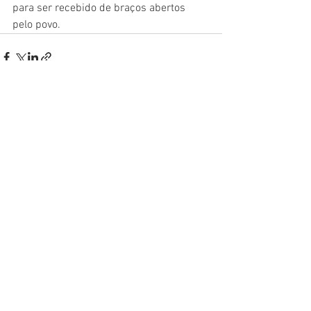
para ser recebido de braços abertos 
pelo povo.
Comentários
Escreva um comentário
____________
Os artigos assinados e notícias
reproduzidas com respectivas fontes
não representam posições da