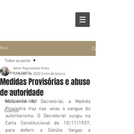
Post
Todos os posts
Almir Pazzianotto Pinto
Todos os posts
12 de abr. de 2022
3 min de leitura
Medidas Provisórias e abuso
ARTIGOS
de autoridade
NOTÍCIAS NA MÍDIA
Meia-irmã do Decreto-lei, a Medida 
NOTÍCIAS DA APDT
Provisória traz nas veias o sangue do 
Eventos
autoritarismo. O Decreto-lei surgiu na 
Carta Constitucional de 10/11/1937, 
para deferir a Getúlio Vargas a 