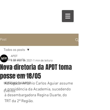
Post
Todos os posts
APDT
Todos os posts
6 de mai. de 2021
1 min de leitura
Nova diretoria da APDT toma
ARTIGOS
posse em 18/05
NOTÍCIAS NA MÍDIA
Advogado Antonio Carlos Aguiar assume 
NOTÍCIAS DA APDT
a presidência da Academia, sucedendo 
Eventos
à desembargadora Regina Duarte, do 
TRT da 2ª Região.