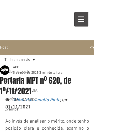
Post
Todos os posts
APDT
Todos os posts
3 de nov. de 2021
3 min de leitura
Portaria MPT nº 620, de
ARTIGOS
1º/11/2021
NOTÍCIAS NA MÍDIA
Por 
Almir Pazzianotto Pinto
, em 
NOTÍCIAS DA APDT
01/11/2021
Eventos
Ao invés de analisar o mérito, onde tenho 
posição clara e conhecida, examino o 