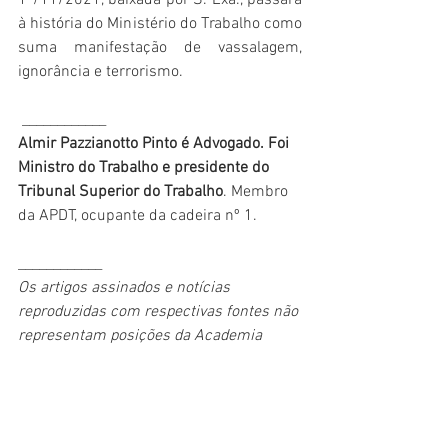
1º/11/2021, baixada por S. Exa., passará 
à história do Ministério do Trabalho como 
suma manifestação de vassalagem, 
ignorância e terrorismo.
 ____________
Almir Pazzianotto Pinto é Advogado. Foi 
Ministro do Trabalho e presidente do 
Tribunal Superior do Trabalho
. Membro 
da APDT, ocupante da cadeira nº 1. 
____________
Os artigos assinados e notícias 
reproduzidas com respectivas fontes não 
representam posições da Academia 
Paulista de Direito do Trabalho, refletindo 
a diversidade de visões relevantes 
abrangidas pelo tema e pela APDT.